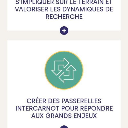
ons de rupture. Loin d’être des concepts futurist
S’IMPLIQUER SUR LE TERRAIN ET
s, à condition que nous les accompagnions.
VALORISER LES DYNAMIQUES DE
s n’avons pas toutes les réponses : seulement 
RECHERCHE
léchir ensemble au « coup d’après ». Nous envisa
u CEA LETI pour explorer d’autres applications.
CRÉER DES PASSERELLES
INTERCARNOT POUR RÉPONDRE
AUX GRANDS ENJEUX