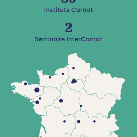
Instituts Carnot
2
Séminaire InterCarnot